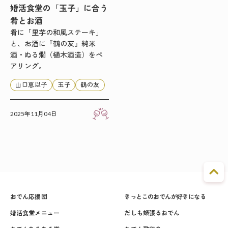
婚活食堂の「玉子」に合う
肴とお酒
肴に「里芋の和風ステーキ」
と、お酒に『鶴の友』純米
酒・ぬる燗（樋木酒造）をペ
アリング。
山口恵以子
玉子
鶴の友
2025年11月04日
おでん応援団
きっとこのおでんが好きになる
婚活食堂メニュー
だしも頬張るおでん