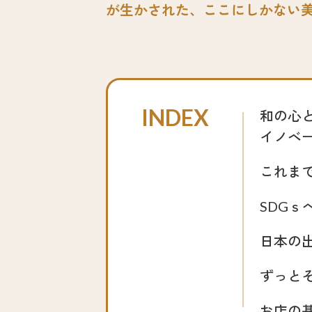
が生かされた、ここにしかない
和の心
イノベ
これま
SDGｓ
日本の
ずっと
お店の