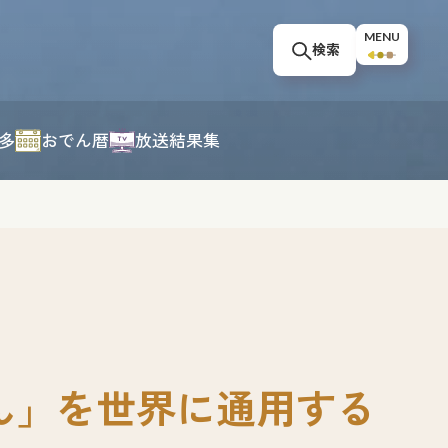
MENU
検索
多
おでん暦
放送結果集
ん」を世界に通用する