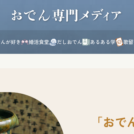
このページの本文へ移動
でんが好き
婚活食堂
だしおでん
あるある学
歌留
「おで