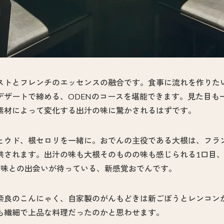
ストとフレンチのエッセンスの融合です。食事に流れを作りた
デザートで締める、ODENのコースを堪能できます。見た目も
素材によって変化する出汁の味に驚かされるはずです。
とウド、根セロリを一緒に。おでんの主役である大根は、フラン
供されます。出汁の味も大根そのものの味も感じられる1口目
い味との出会いが待っている、新感覚おでんです。
奈良のこんにゃく、自家製のがんもどきは新ごぼうとレンコン
も繊細で上品な料理だったのかと思わせます。