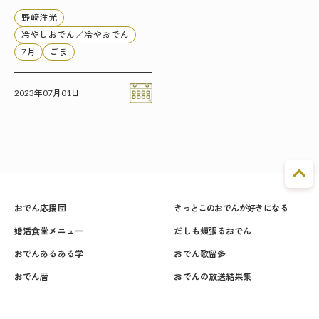
野﨑洋光
冷やしおでん／冷やおでん
7月
ごま
2023年07月01日
おでん応援団
きっとこのおでんが好きになる
婚活食堂メニュー
だしも頬張るおでん
おでんあるある学
おでん歌留多
おでん暦
おでんの放送結果集