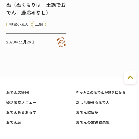
ぬ（ぬくもりは 土鍋でお
でん 湯冷めなし）
柳家小ゑん
土鍋
2023年11月29日
おでん応援団
きっとこのおでんが好きになる
婚活食堂メニュー
だしも頬張るおでん
おでんあるある学
おでん歌留多
おでん暦
おでんの放送結果集