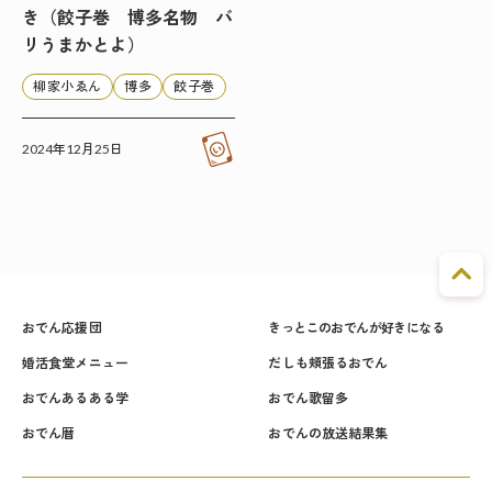
き（餃子巻 博多名物 バ
リうまかとよ）
柳家小ゑん
博多
餃子巻
2024年12月25日
おでん応援団
きっとこのおでんが好きになる
婚活食堂メニュー
だしも頬張るおでん
おでんあるある学
おでん歌留多
おでん暦
おでんの放送結果集