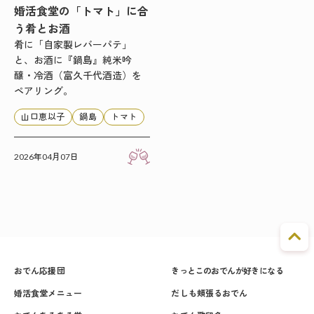
婚活食堂の「トマト」に合
う肴とお酒
肴に「自家製レバーパテ」
と、お酒に『鍋島』純米吟
醸・冷酒（富久千代酒造）を
ペアリング。
山口恵以子
鍋島
トマト
2026年04月07日
おでん応援団
きっとこのおでんが好きになる
婚活食堂メニュー
だしも頬張るおでん