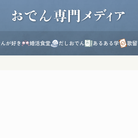
このページの本文へ移動
でんが好き
婚活食堂
だしおでん
あるある学
歌留