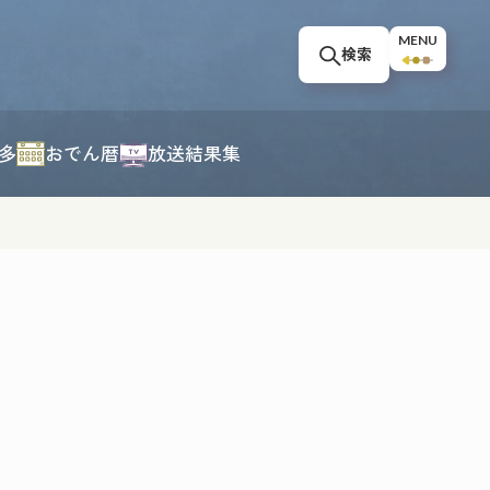
MENU
検索
多
おでん暦
放送結果集