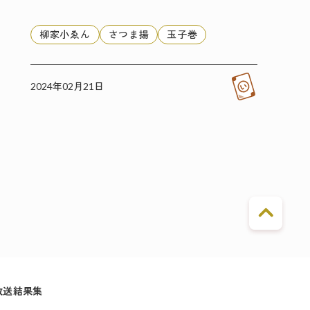
柳家小ゑん
さつま揚
玉子巻
2024年02月21日
放送結果集