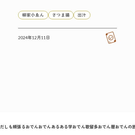
柳家小ゑん
さつま揚
出汁
2024年12月11日
だしも頬張るおでん
おでんあるある学
おでん歌留多
おでん暦
おでんの