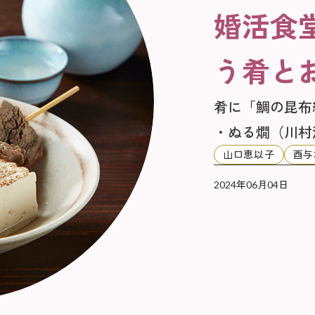
婚活食
う肴と
肴に「鯛の昆布
・ぬる燗（川村
山口恵以子
酉与
2024年06月04日