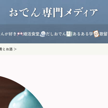
このページの本文へ移動
でんが好き
婚活食堂
だしおでん
あるある学
歌留
肴とお酒