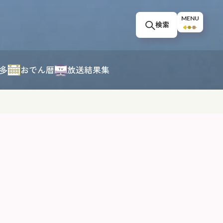
MENU
検索
多
おでん暦
放送結果集