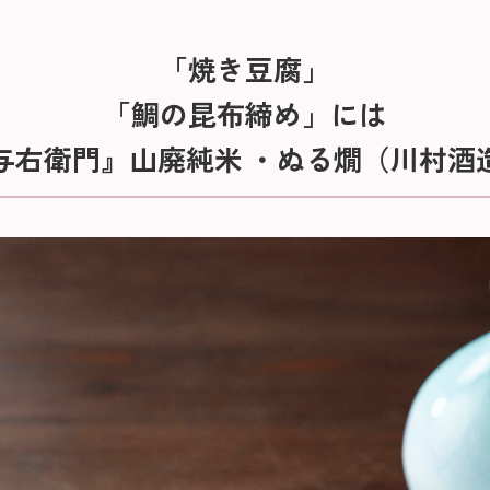
「焼き豆腐」
「鯛の昆布締め」には
与右衛門』山廃純米 ・ぬる燗（川村酒