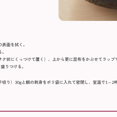
の表面を拭く。
る。
サク状にくっつけて置く）、上から更に昆布をかぶせてラップ
て盛りつける。
切り）30gと鯛の刺身をポリ袋に入れて密閉し、室温で1～2