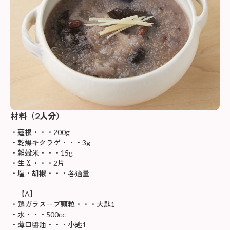
材料（
2人分
）
蓮根・・・200g
乾燥キクラゲ・・・3g
雑穀米・・・15g
生姜・・・2片
塩・胡椒・・・各適量
【A】
鶏ガラスープ顆粒・・・大匙1
水・・・500cc
薄口醬油・・・小匙1