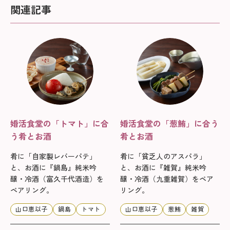
関連記事
婚活食堂の「トマト」に合
婚活食堂の「葱鮪」に合う
う肴とお酒
肴とお酒
肴に「自家製レバーパテ」
肴に「貧乏人のアスパラ」
と、お酒に『鍋島』純米吟
と、お酒に『雑賀』純米吟
醸・冷酒（富久千代酒造）を
醸・冷酒（九重雑賀）をペア
ペアリング。
リング。
山口恵以子
鍋島
トマト
山口恵以子
葱鮪
雑賀