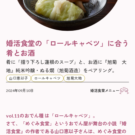
婚活食堂の「ロールキャベツ」に合う
肴とお酒
肴に「擂り下ろし蓮根のスープ」と、お酒に『旭菊 大
地』純米吟醸・ぬる燗（旭菊酒造）をペアリング。
山口恵以子
ロールキャベツ
旭菊大地
2024年09月10日
婚活食堂メニュー
vol.11のおでん種 は「ロールキャベツ」。
さて、「めぐみ食堂」というおでん屋が舞台の小説『婚
活食堂』の作者である山口恵以子さんは、めぐみ食堂の