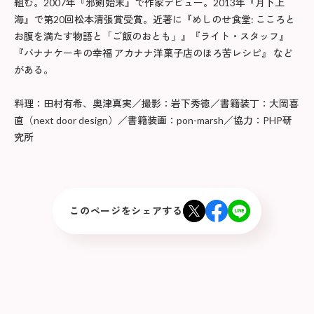
組む。2007年『邪剣始末』で作家デビュー。2013年『月下上
海』で第20回松本清張賞受賞。近著に『めしのせ食堂: こころと
お腹を満たす物語と「ご飯のおとも」』『ライト・スタッフ』
『バナナケーキの幸福 アカナナ洋菓子店のほろ苦レシピ』 など
がある。
料理：田村有希、奥津真実／撮影：岩下秀徳／書籍装丁：大岡喜
直（next door design）／書籍装画：pon-marsh／協力：PHP研
究所
このページをシェアする