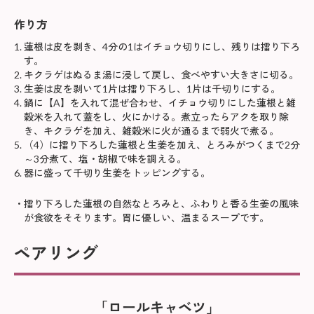
作り方
蓮根は皮を剥き、4分の1はイチョウ切りにし、残りは擂り下ろ
す。
キクラゲはぬるま湯に浸して戻し、食べやすい大きさに切る。
生姜は皮を剥いて1片は擂り下ろし、1片は千切りにする。
鍋に【A】を入れて混ぜ合わせ、イチョウ切りにした蓮根と雑
穀米を入れて蓋をし、火にかける。煮立ったらアクを取り除
き、キクラゲを加え、雑穀米に火が通るまで弱火で煮る。
（4）に擂り下ろした蓮根と生姜を加え、とろみがつくまで2分
～3分煮て、塩・胡椒で味を調える。
器に盛って千切り生姜をトッピングする。
擂り下ろした蓮根の自然なとろみと、ふわりと香る生姜の風味
が食欲をそそります。胃に優しい、温まるスープです。
ペアリング
「ロールキャベツ」