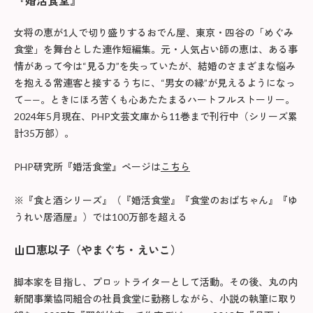
『婚活食堂』
女将の恵が1人で切り盛りするおでん屋、東京・四谷の「めぐみ
食堂」を舞台とした連作短編集。元・人気占い師の恵は、ある事
情があって今は“見る力”を失っていたが、結婚のさまざまな悩み
を抱える常連客と接するうちに、“男女の縁”が見えるようになっ
て——。ときにほろ苦くも心あたたまるハートフルストーリー。
2024年5月現在、PHP文芸文庫から11巻まで刊行中（シリーズ累
計35万部）。
PHP研究所『婚活食堂』ページは
こちら
※『食と酒シリーズ』（『婚活食堂』『食堂のおばちゃん』『ゆ
うれい居酒屋』）では100万部を超える
山口恵以子（やまぐち・えいこ）
脚本家を目指し、プロットライターとして活動。その後、丸の内
新聞事業協同組合の社員食堂に勤務しながら、小説の執筆に取り