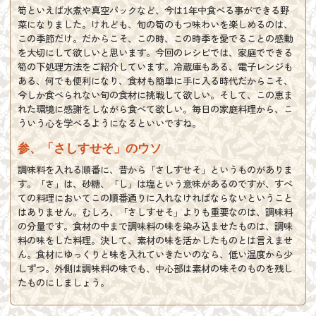
筍といえば水煮や真空パックなど、今は1年中食べる事ができる野
菜になりました。けれども、旬の筍のもつ味わいを楽しめるのは、
この季節だけ。だからこそ、この時、この時季を愛でることの感動
を大切にして欲しいと思います。今回のレシピでは、家庭でできる
筍の下処理方法をご紹介しています。冷蔵庫もある、電子レンジも
ある、何でも便利になり、食材も簡単に手に入る時代だからこそ、
今しか食べられない旬の食材に挑戦して欲しい。そして、この恵ま
れた環境に感謝をしながら食べて欲しい。毎日の家庭料理から、こ
ういう心を学べるようになるといいですね。
参、「さしすせそ」のウソ
調味料を入れる順番に、昔から「さしすせそ」というものがありま
す。「さ」は、砂糖、「し」は塩という意味があるのですが、すべ
ての料理においてこの順番通りに入れなければならないということ
はありません。むしろ、「さしすせそ」よりも重要なのは、調味料
の分量です。食材の中まで調味料の味を染み込ませたものは、調味
料の味をした料理。決して、素材の味を活かしたものとは言えませ
ん。食材にゆっくりと味を入れていきたいのなら、低い温度から少
しずつ。外側は調味料の味でも、中心部は素材の味そのものを残し
たものにしましょう。