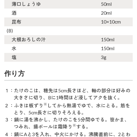
薄口しょうゆ
50ml
酒
20ml
昆布
10×10cm
(B)
大根おろしの汁
150ml
水
150ml
塩
3g
作り方
１：たけのこは、穂先は5cm長さほど、軸の部分は好みの
大きさに切り、Bに1時間ほど浸してアクを抜く。
※
２：ふきは
板ずり
してから熱湯でゆで、水にとる。筋を
とり、5cm長さに切りそろえる。
３：鍋に湯を沸かし、たけのこを5分間ゆでる。笹かま、
※
つみれ、揚ボールは
霜降り
する。
４：鍋にAと3を入れ、中火にかける。沸騰直前に、2とわ