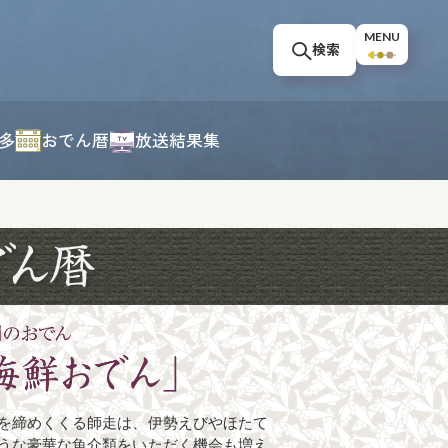
MENU
検索
多
おでん暦
放送結果集
を締めくくる師走は、伊勢えびやほたて
うな豪華な魚介類をいただく機会も増え