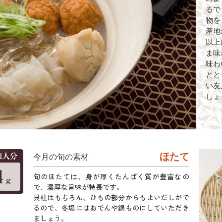
るで
物を
産地
以上
ま味
味わ
とと
い友
しょ
ほたて
今月の旬の素材
旬のほたては、身が厚くたんぱく質が豊富なの
で、濃厚な旨味が特長です。
貝柱はもちろん、ひもの部分からもよいだしがで
るので、冬場にはおでんや鍋ものにしていただき
ましょう。