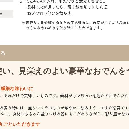
５：3と4をAに入れ、中火でひと煮立ちさせる。
具材に火が通ったら、薄く斜め切りにした長
ねぎの青い部分を散らす。
m
※霜降り：魚介類や肉などの下処理方法。表面が白くなる程度
のくさみやぬめりを取り除くことができます。
ころ
使い、見栄えのよい豪華なおでんを
、繊細な味わいに
、それだけで美味しいものです。素材がもつ味わいを活かすおでんだか
る舞う時には、盛りつけそのものが華やかになるよう一工夫が必要です
でんは、食材はもちろん盛りつける器にもこだわりながら、彩り豊かな
丸ごといただきます