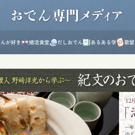
このページの本文へ移動
でんが好き
婚活食堂
だしおでん
あるある学
歌留
一年
のよ