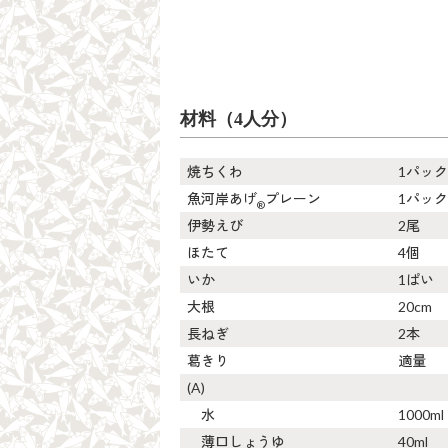
材料（4人分）
焼ちくわ
1パック
魚河岸あげ
プレーン
1パック
®
伊勢えび
2尾
ほたて
4個
いか
1ぱい
大根
20cm
長ねぎ
2本
葛きり
適量
(A)
水
1000ml
薄口しょうゆ
40ml