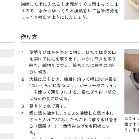
沸騰した湯に入れると表面がすぐに固まってしま
うので、水からゆっくりと加熱をして旨味成分を
じっくり煮だすようにしましょう。
作り方
１：伊勢えびは身を半分に切る。ほたては貝の口
を開けて貝柱を取り出す。いかはワタを取り
除き、輪切りにする。焼ちくわは長さの3等
分に切る。
２：大根は皮をむき、繊維に沿って幅1.5cm×長さ
20cmくらいになるよう、ピーラーやスライサ
ーを使って薄切りにする。長ねぎの白い部分
は5cmの長さに切る。
３：葛きりは水で戻す。
４：鍋に湯を沸かし、1 と2 を沸騰した湯の中に
スライ
さっと入れて30 秒したらざるに取り水けをき
根はす
※
る（
霜降り
）。魚河岸あげ®も同様にす
う。手
る。