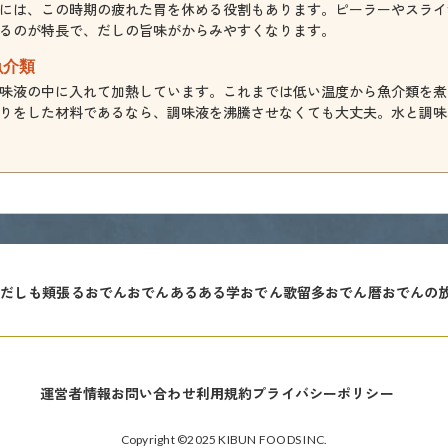
には、この時期の疲れた胃を休める役割もあります。ピーラーやスライ
るのが特長で、だしの旨味がからみやすくなります。
魚介類
味液の中に入れて加熱しています。これまでは低い温度から魚介類を煮
りをした材料であるなら、調味液を沸騰させなくても大丈夫。水と調味
だしも頬張るおでん
おでんあるある学
おでん歌留多
おでん暦
おでんの
運営者情報
お問い合わせ
利用規約
プライバシーポリシー
Copyright ©2025 KIBUN FOODS INC.