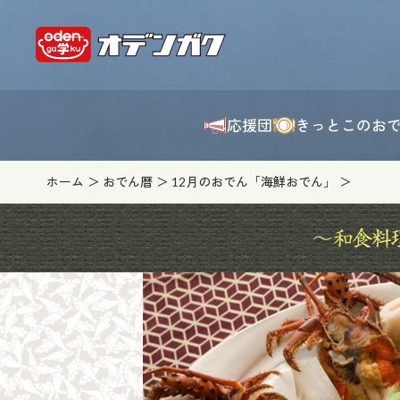
応援団
きっとこのお
ホーム
おでん暦
12月のおでん「海鮮おでん」