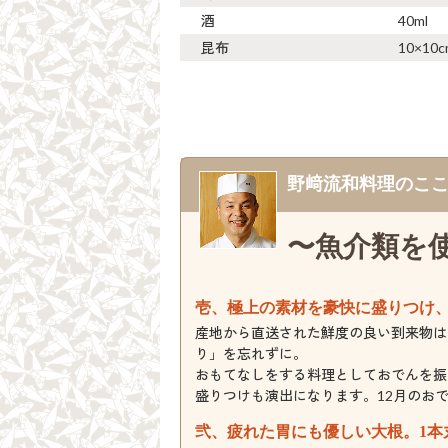
酒
40ml
昆布
10×10c
野﨑流和料理のこ
〜魚介類を
壱、極上の素材を豪快に盛りつけ
産地から直送された鮮度の良い到来物は
り」を忘れずに。
おもてなしをする料理としておでんを振
盛りつけも演出になります。12月のお
弐、疲れた胃にも優しい大根。1本