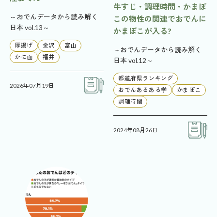
牛すじ・調理時間・かまぼ
～おでんデータから読み解く
この物性の関連でおでんに
日本 vol.13～
かまぼこが入る?
厚揚げ
金沢
富山
～おでんデータから読み解く
かに面
福井
日本 vol.12～
都道府県ランキング
2026年07月19日
おでんあるある学
かまぼこ
調理時間
2024年08月26日