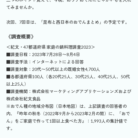
てみませんか。
次回、7回目は、「昆布と西日本のおでんまとめ」の予定です。
《調査概要》
＜紀文・47都道府県 家庭の鍋料理調査2023＞
■調査日程：2023年7月28日〜8月4日
■調査手法：インターネットによる回答
■調査対象：20代〜50代以上の既婚女性4,700人
■各都道府県100人（各20代25人、30代25人、40代25人、50代
以上25人）
■調査機関：株式会社マーケティングアプリケーションズおよび
株式会社紀文食品
※おでん種の地域分布図（日本地図）は、上記調査の回答者の
内、『昨年の秋冬（2022年9月から2023年2月の間）に、「おで
ん」をご家庭で作って1回以上食べた方』：1,993人の集計値で
す。