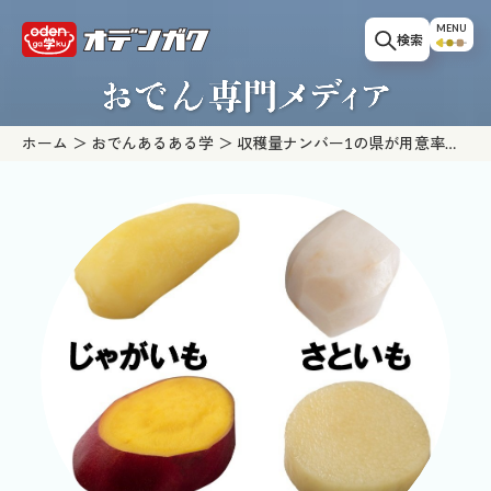
このページの本文へ移動
MENU
検索
ホーム
おでんあるある学
収穫量ナンバー1の県が用意率最
下位の種ものは？