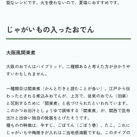
能なレシピです。火を使わないので、夏場におすすめです。
じゃがいもの入ったおでん
大阪風関東煮
大阪のおでんはハイブリッド。二種類あると考えた方が分かりや
すいかもしれません。
一種類目は関東煮（かんとだきと読むことが多い）。江戸から伝
わったとされる煮込みおでんが、上方で、従来のおでん（田楽）
と区別するために「関東煮」と名づけられたといわれています。
このかつお出汁としょうゆで調味する「関東煮」が、関西で昆布
出汁と出会い独自の発展をとげたそうです。
種ものの特徴は、牛すじ、ごぼてん（ごぼう巻）、たこ。これに
じゃがいもや梅焼きが入れはご当地感満載ですね。このタイプの