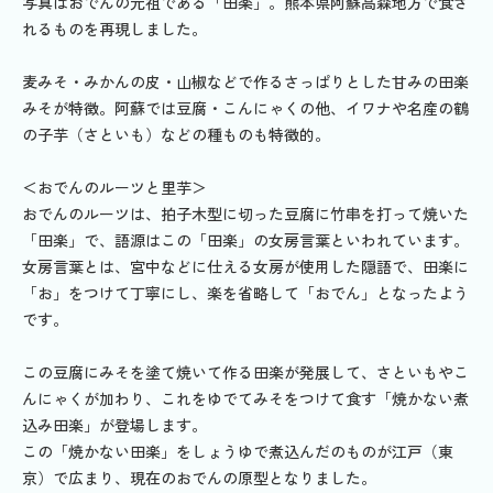
写真はおでんの元祖である「田楽」。熊本県阿蘇高森地方で食さ
れるものを再現しました。
麦みそ・みかんの皮・山椒などで作るさっぱりとした甘みの田楽
みそが特徴。阿蘇では豆腐・こんにゃくの他、イワナや名産の鶴
の子芋（さといも）などの種ものも特徴的。
＜おでんのルーツと里芋＞
おでんのルーツは、拍子木型に切った豆腐に竹串を打って焼いた
「田楽」で、語源はこの「田楽」の女房言葉といわれています。
女房言葉とは、宮中などに仕える女房が使用した隠語で、田楽に
「お」をつけて丁寧にし、楽を省略して「おでん」となったよう
です。
この豆腐にみそを塗て焼いて作る田楽が発展して、さといもやこ
んにゃくが加わり、これをゆでてみそをつけて食す「焼かない煮
込み田楽」が登場します。
この「焼かない田楽」をしょうゆで煮込んだのものが江戸（東
京）で広まり、現在のおでんの原型となりました。