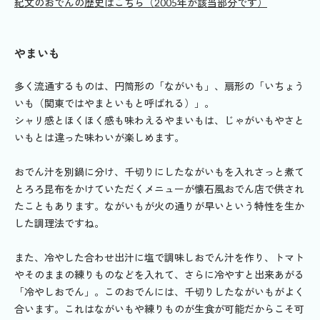
紀文のおでんの歴史はこちら（2005年が該当部分です）
やまいも
多く流通するものは、円筒形の「ながいも」、扇形の「いちょう
いも（関東ではやまといもと呼ばれる）」。
シャリ感とほくほく感も味わえるやまいもは、じゃがいもやさと
いもとは違った味わいが楽しめます。
おでん汁を別鍋に分け、千切りにしたながいもを入れさっと煮て
とろろ昆布をかけていただくメニューが懐石風おでん店で供され
たこともあります。ながいもが火の通りが早いという特性を生か
した調理法ですね。
また、冷やした合わせ出汁に塩で調味しおでん汁を作り、トマト
やそのままの練りものなどを入れて、さらに冷やすと出来あがる
「冷やしおでん」。このおでんには、千切りしたながいもがよく
合います。これはながいもや練りものが生食が可能だからこそ可