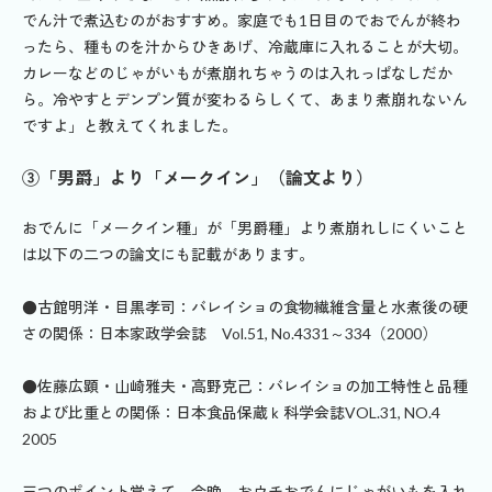
でん汁で煮込むのがおすすめ。家庭でも1日目のでおでんが終わ
ったら、種ものを汁からひきあげ、冷蔵庫に入れることが大切。
カレーなどのじゃがいもが煮崩れちゃうのは入れっぱなしだか
ら。冷やすとデンプン質が変わるらしくて、あまり煮崩れないん
ですよ」と教えてくれました。
③「男爵」より「メークイン」（論文より）
おでんに「メークイン種」が「男爵種」より煮崩れしにくいこと
は以下の二つの論文にも記載があります。
●古館明洋・目黒孝司：バレイショの食物繊維含量と水煮後の硬
さの関係：日本家政学会誌 Vol.51, No.4331～334（2000）
●佐藤広顕・山崎雅夫・高野克己：バレイショの加工特性と品種
および比重との関係：日本食品保蔵ｋ科学会誌VOL.31, NO.4
2005
三つのポイント覚えて、今晩、おウチおでんにじゃがいもを入れ