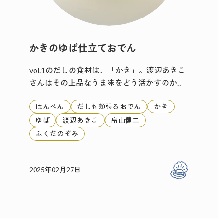
かきのゆば仕立ておでん
vol.1のだしの食材は、「かき」。渡辺あきこ
さんはその上品なうま味をどう活かすのか…
はんぺん
だしも頬張るおでん
かき
ゆば
渡辺あきこ
畠山健二
ふくだのぞみ
2025年02月27日