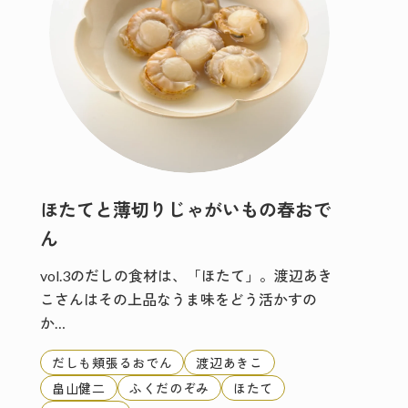
ほたてと薄切りじゃがいもの春おで
ん
vol.3のだしの食材は、「ほたて」。渡辺あき
こさんはその上品なうま味をどう活かすの
か…
だしも頬張るおでん
渡辺あきこ
畠山健二
ふくだのぞみ
ほたて