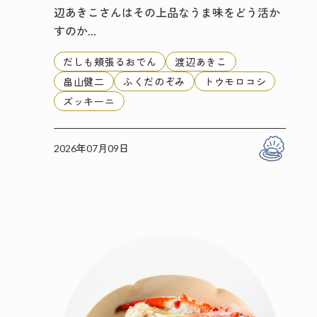
辺あきこさんはその上品なうま味をどう活か
すのか…
だしも頬張るおでん
渡辺あきこ
畠山健二
ふくだのぞみ
トウモロコシ
ズッキーニ
2026年07月09日