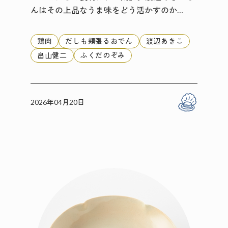
んはその上品なうま味をどう活かすのか…
鶏肉
だしも頬張るおでん
渡辺あきこ
畠山健二
ふくだのぞみ
2026年04月20日