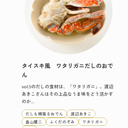
タイスキ風 ワタリガニだしのおで
ん
vol.5のだしの食材は、「ワタリガニ」。渡辺
あきこさんはその上品なうま味をどう活かす
のか…
だしも頬張るおでん
渡辺あきこ
畠山健二
ふくだのぞみ
ワタリガニ