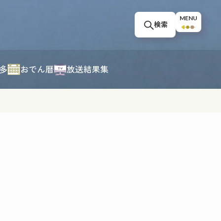
MENU
検索
多
おでん暦
放送結果集