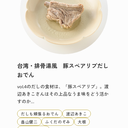
台湾・排骨湯風 豚スペアリブだし
おでん
vol.4のだしの食材は、「豚スペアリブ」。渡
辺あきこさんはその上品なうま味をどう活か
すのか…
だしも頬張るおでん
渡辺あきこ
畠山健二
ふくだのぞみ
大根