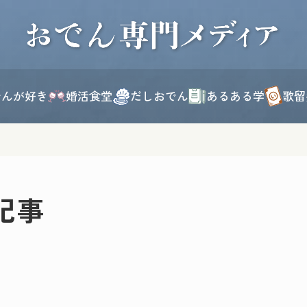
このページの本文へ移動
でんが好き
婚活食堂
だしおでん
あるある学
歌留
記事