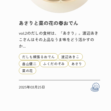
あさりと菜の花の春おでん
vol.2のだしの食材は、「あさり」。渡辺あき
こさんはその上品なうま味をどう活かすの
か…
だしも頬張るおでん
渡辺あきこ
畠山健二
ふくだのぞみ
あさり
菜の花
2025年03月25日